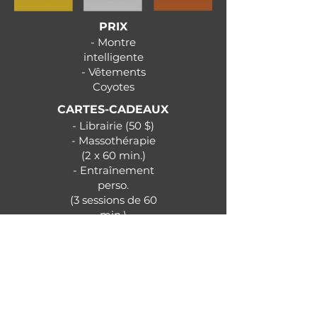
PRIX
- Montre
intelligente
-
Vêtements
Coyotes
CARTES-CADEAUX
- Librairie (50 $)
- Massothérapie
(2 x 60 min.)
- Entraînement
perso.
(3 sessions de 60
min.)
- Bistro Le 801 (2 x 50
$)
ABONNEMENTS
ET CONFÉRENCE
- Mat Lab 1 mois (220