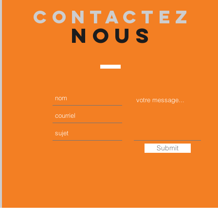
contactez
nouS
Submit