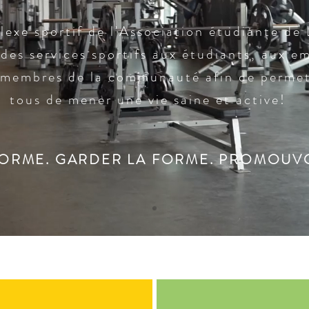
exe sportif de l'Association étudiante de 
des services sportifs aux étudiants, aux e
 membres de la communauté afin de permet
tous de mener une vie saine et active!
FORME. GARDER LA FORME. PROMOUVO